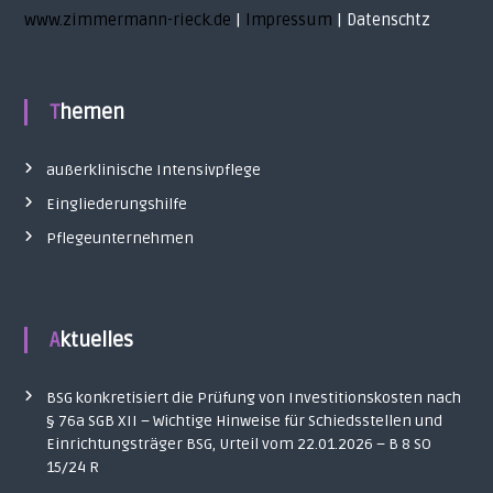
www.zimmermann-rieck.de
|
Impressum
| Datenschtz
Themen
außerklinische Intensivpflege
Eingliederungshilfe
Pflegeunternehmen
Aktuelles
BSG konkretisiert die Prüfung von Investitionskosten nach
§ 76a SGB XII – Wichtige Hinweise für Schiedsstellen und
Einrichtungsträger BSG, Urteil vom 22.01.2026 – B 8 SO
15/24 R