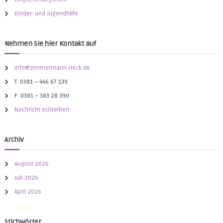
h
h
e
Kinder- und Jugendhilfe
:
i
t
s
Nehmen Sie hier Kontakt auf
-
u
n
info@zimmermann-rieck.de
d
S
T: 0381 – 446 67 139
o
F: 0381 – 383 28 390
z
i
Nachricht schreiben
a
l
w
Archiv
i
r
t
August 2026
s
Juli 2026
c
h
April 2026
a
f
t
Stichwörter