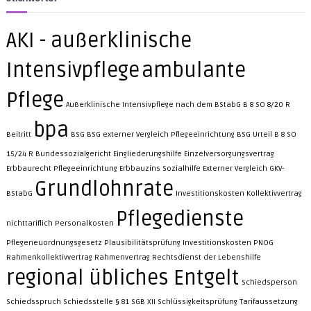
s
p
e
AKI - außerklinische
z
i
Intensivpflege
ambulante
a
l
i
Pflege
s
Außerklinische Intensivpflege nach dem BStabG
B 8 SO 8/20 R
i
bpa
e
Beitritt
BSG
BSG externer Vergleich Pflegeeinrichtung
BSG Urteil B 8 SO
r
t
15/24 R
Bundessozialgericht
Eingliederungshilfe
Einzelversorgungsvertrag
e
Erbbaurecht Pflegeeinrichtung
Erbbauzins Sozialhilfe
Externer Vergleich
GKV-
n
Grundlohnrate
R
BStabG
Investitionskosten
Kollektivvertrag
e
Pflegedienste
c
nichttariflich
Personalkosten
h
t
Pflegeneuordnungsgesetz
Plausibilitätsprüfung Investitionskosten
PNOG
s
Rahmenkollektivvertrag
Rahmenvertrag
Rechtsdienst der Lebenshilfe
a
regional übliches Entgelt
n
Schiedsperson
w
Schiedsspruch
Schiedsstelle § 81 SGB XII
Schlüssigkeitsprüfung
Tarifaussetzung
a