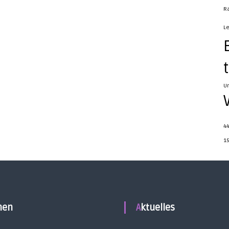
R
L
U
4
1
men
Aktuelles