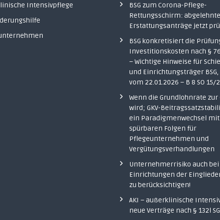
linische Intensivpflege
BSG zum Corona-Pflege-
Rettungsschirm: abgelehnt
ederungshilfe
Erstattungsanträge jetzt pr
eunternehmen
BSG konkretisiert die Prüfun
Investitionskosten nach § 76
– Wichtige Hinweise für Schi
und Einrichtungsträger BSG, 
vom 22.01.2026 – B 8 SO 15/
Wenn die Grundlohnrate zur
wird; GKV-Beitragssatzstabil
ein Paradigmenwechsel mit
spürbaren Folgen für
Pflegeunternehmen und
Vergütungsverhandlungen
Unternehmerrisiko auch bei
Einrichtungen der Eingliede
zu berücksichtigen!
AKI – außerklinische Intensi
neue Verträge nach § 132l SG