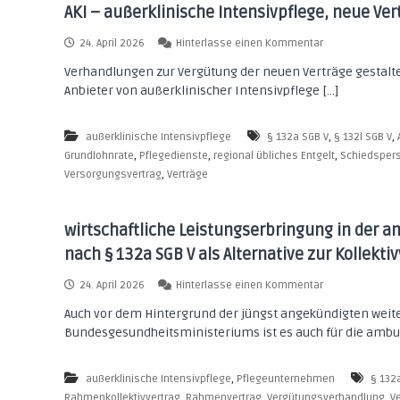
h
AKI – außerklinische Intensivpflege, neue Ver
s
m
u
e
a
24. April 2026
Hinterlasse einen Kommentar
n
r
u
r
d
Verhandlungen zur Vergütung der neuen Verträge gestalte
f
i
h
Anbieter von außerklinischer Intensivpflege […]
A
s
K
e
i
I
i
k
,
,
außerklinische Intensivpflege
§ 132a SGB V
§ 132l SGB V
–
t
o
,
,
,
a
Grundlohnrate
Pflegedienste
regional übliches Entgelt
Schiedsper
s
a
u
,
Versorgungsvertrag
Verträge
u
-
ß
c
u
e
h
r
n
wirtschaftliche Leistungserbringung in der 
b
k
d
e
nach § 132a SGB V als Alternative zur Kollekt
l
S
i
i
o
E
n
a
24. April 2026
Hinterlasse einen Kommentar
i
z
i
u
n
Auch vor dem Hintergrund der jüngst angekündigten weit
i
s
f
r
Bundesgesundheitsministeriums ist es auch für die amb
c
w
a
i
h
i
l
c
e
r
w
h
,
außerklinische Intensivpflege
Pflegeunternehmen
§ 132
I
t
i
t
,
,
n
,
s
Rahmenkollektivvertrag
Rahmenvertrag
Vergütungsverhandlung
V