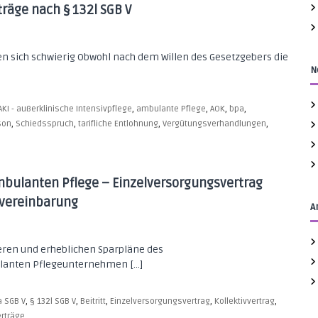
c
träge nach § 132l SGB V
h
:
n sich schwierig Obwohl nach dem Willen des Gesetzgebers die
N
,
,
,
,
AKI - außerklinische Intensivpflege
ambulante Pflege
AOK
bpa
,
,
,
,
son
Schiedsspruch
tarifliche Entlohnung
Vergütungsverhandlungen
ambulanten Pflege – Einzelversorgungsvertrag
ivvereinbarung
A
eren und erheblichen Sparpläne des
ulanten Pflegeunternehmen […]
,
,
,
,
,
a SGB V
§ 132l SGB V
Beitritt
Einzelversorgungsvertrag
Kollektivvertrag
erträge