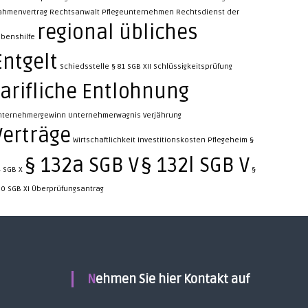
ahmenvertrag
Rechtsanwalt Pflegeunternehmen
Rechtsdienst der
regional übliches
ebenshilfe
Entgelt
Schiedsstelle § 81 SGB XII
Schlüssigkeitsprüfung
tarifliche Entlohnung
nternehmergewinn
Unternehmerwagnis
Verjährung
Verträge
Wirtschaftlichkeit Investitionskosten Pflegeheim
§
§ 132a SGB V
§ 132l SGB V
4 SGB X
§
50 SGB XI
Überprüfungsantrag
Nehmen Sie hier Kontakt auf