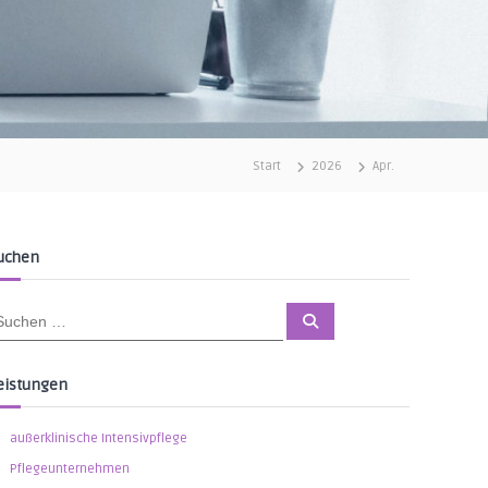
Start
2026
Apr.
uchen
S
u
c
h
e
eistungen
n
außerklinische Intensivpflege
Pflegeunternehmen