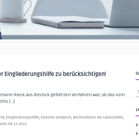
 Eingliederungshilfe zu berücksichtigen!
S
S
mann-Rieck aus Rostock geführten Verfahren war, ob das vom
u
chts […]
c
h
L
e
,
,
,
,
cht
Eingliederungshilfe
Externer Vergleich
Rechtsdienst der Lebenshilfe
n
l vom 08.12.2022
n
a