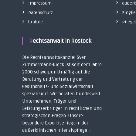
e
Impressum
außerk
–
E
Datenschutz
Eingli
i
brak.de
Pfleg
n
z
e
l
Rechtsanwalt in Rostock
v
e
r
Die Rechtsanwaltskanzlei Sven
s
Zimmermann-Rieck ist seit dem Jahre
o
r
2000 schwerpunktmäßig auf die
g
Beratung und Vertretung der
u
Gesundheits- und Sozialwirtschaft
n
g
spezialisiert. Wir beraten bundesweit
s
Unternehmen, Träger und
v
Leistungserbringer in rechtlichen und
e
r
strategischen Fragen. Unsere
t
besondere Expertise liegt in der
r
außerklinischen Intensivpflege –
a