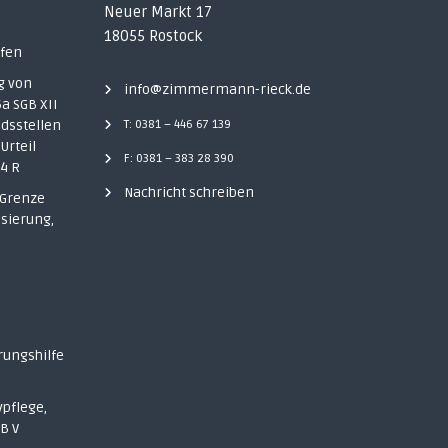
Neuer Markt 17
e
18055 Rostock
üfen
g von
info@zimmermann-rieck.de
a SGB XII
edsstellen
T: 0381 – 446 67 139
Urteil
F: 0381 – 383 28 390
24 R
Nachricht schreiben
 Grenze
isierung,
rungshilfe
vpflege,
B V