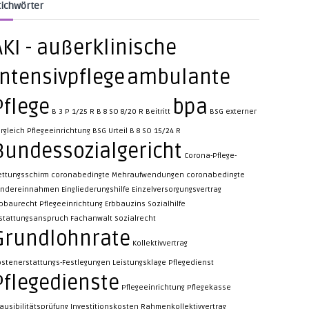
tichwörter
AKI - außerklinische
Intensivpflege
ambulante
Pflege
bpa
B 3 P 1/25 R
B 8 SO 8/20 R
Beitritt
BSG externer
rgleich Pflegeeinrichtung
BSG Urteil B 8 SO 15/24 R
Bundessozialgericht
Corona-Pflege-
ettungsschirm
coronabedingte Mehraufwendungen
coronabedingte
indereinnahmen
Eingliederungshilfe
Einzelversorgungsvertrag
rbbaurecht Pflegeeinrichtung
Erbbauzins Sozialhilfe
rstattungsanspruch
Fachanwalt Sozialrecht
Grundlohnrate
Kollektivvertrag
ostenerstattungs-Festlegungen
Leistungsklage
Pflegedienst
Pflegedienste
Pflegeeinrichtung
Pflegekasse
ausibilitätsprüfung Investitionskosten
Rahmenkollektivvertrag